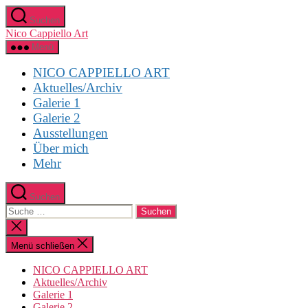
Direkt
Suchen
zum
Nico Cappiello Art
Inhalt
wechseln
Menü
NICO CAPPIELLO ART
Aktuelles/Archiv
Galerie 1
Galerie 2
Ausstellungen
Über mich
Mehr
Suchen
Suche
nach:
Suche
schließen
Menü schließen
NICO CAPPIELLO ART
Aktuelles/Archiv
Galerie 1
Galerie 2