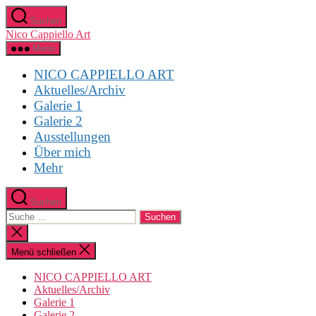
Direkt
Suchen
zum
Nico Cappiello Art
Inhalt
wechseln
Menü
NICO CAPPIELLO ART
Aktuelles/Archiv
Galerie 1
Galerie 2
Ausstellungen
Über mich
Mehr
Suchen
Suche
nach:
Suche
schließen
Menü schließen
NICO CAPPIELLO ART
Aktuelles/Archiv
Galerie 1
Galerie 2