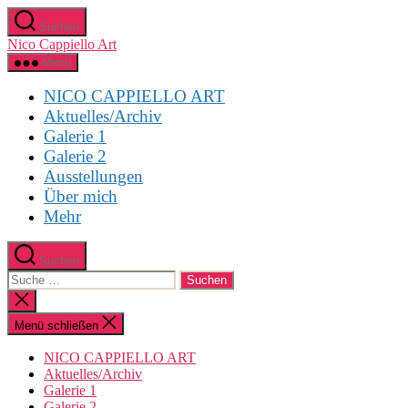
Direkt
Suchen
zum
Nico Cappiello Art
Inhalt
wechseln
Menü
NICO CAPPIELLO ART
Aktuelles/Archiv
Galerie 1
Galerie 2
Ausstellungen
Über mich
Mehr
Suchen
Suche
nach:
Suche
schließen
Menü schließen
NICO CAPPIELLO ART
Aktuelles/Archiv
Galerie 1
Galerie 2